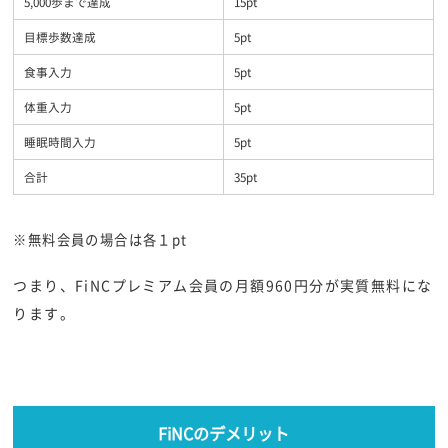
5,000歩まで達成
15pt
目標歩数達成
5pt
食事入力
5pt
体重入力
5pt
睡眠時間入力
5pt
合計
35pt
※無料会員の場合は各１pt
つまり、FiNCプレミアム会員の月額960円分が実質無料にな
ります。
FiNCのデメリット