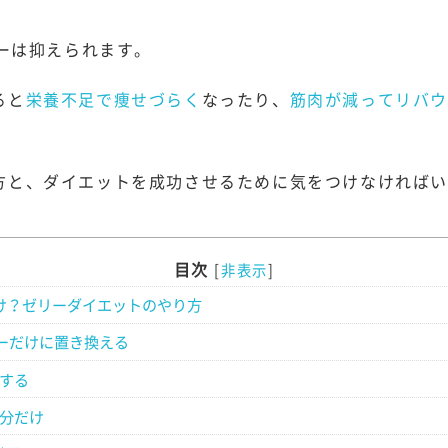
リーは抑えられます。
ると
栄養不足で痩せづらく
なったり、
筋肉が減ってリバ
方と、ダイエットを成功させるために気をつけなければ
目次
[
非表示
]
け？ゼリーダイエットのやり方
リーだけに置き換える
する
分だけ