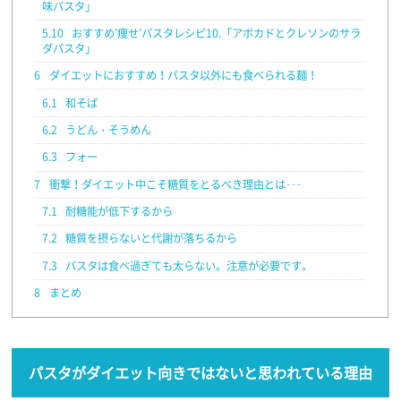
味パスタ」
5.10
おすすめ’痩せ’パスタレシピ10.「アボカドとクレソンのサラ
ダパスタ」
6
ダイエットにおすすめ！パスタ以外にも食べられる麺！
6.1
和そば
6.2
うどん・そうめん
6.3
フォー
7
衝撃！ダイエット中こそ糖質をとるべき理由とは･･･
7.1
耐糖能が低下するから
7.2
糖質を摂らないと代謝が落ちるから
7.3
パスタは食べ過ぎても太らない。注意が必要です。
8
まとめ
パスタがダイエット向きではないと思われている理由