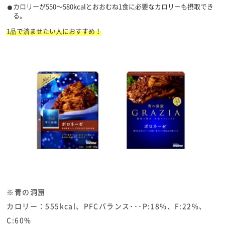
カロリーが550～580kcalとおおむね1食に必要なカロリーも摂取でき
る。
1品で済ませたい人におすすめ！
※青の洞窟
カロリー：555kcal、PFCバランス･･･P:18%、F:22%、
C:60%