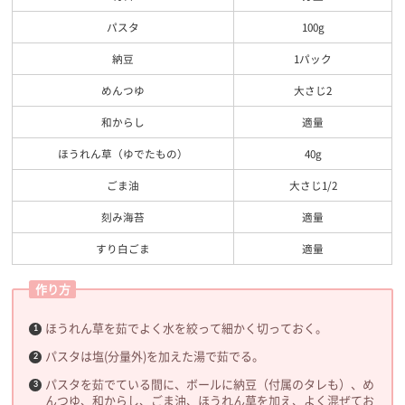
パスタ
100g
納豆
1パック
めんつゆ
大さじ2
和からし
適量
ほうれん草（ゆでたもの）
40g
ごま油
大さじ1/2
刻み海苔
適量
すり白ごま
適量
作り方
ほうれん草を茹でよく水を絞って細かく切っておく。
パスタは塩(分量外)を加えた湯で茹でる。
パスタを茹でている間に、ボールに納豆（付属のタレも）、め
んつゆ、和からし、ごま油、ほうれん草を加え、よく混ぜてお