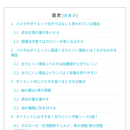
目次
[
非表示
]
1
パスタがダイエット向きではないと思われている理由
1.1
炭水化物の量が多いから
1.2
調理法次第ではカロリーが高くなるから
2
パスタはダイエットに最適！太りにくい理由とは？なぜなのかを
解説
2.1
太りにくい理由.1パスタは血糖値が上がりにくい
2.2
太りにくい理由.2バランスよく栄養を摂りやすい
3
ダイエット中にパスタを食べるときの注意点
3.1
麵の量は1束が適量
3.2
具材の量を増やす
3.3
油の種類に気を付ける
4
ダイエットにおすすめ！太りにくい市販ソース3選！
4.1
ボロネーゼ（日清製粉ウェルナ：青の洞窟/青の洞窟