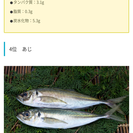
タンパク質：3.1g
脂質：0.3g
炭水化物：5.3g
4位
あじ