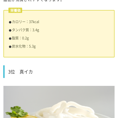
栄養価
​​カロリー：37kcal
タンパク質：3.4g
脂質：0.2g
炭水化物：5.3g
3位
真イカ