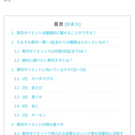
目次
[
非表示
]
1
寿司ダイエットは健康的に痩せることができる？
2
そもそも寿司一貫(一皿)あたりの糖質はどのくらいなの？
2.1
寿司ダイエットでは何巻(何皿)までOK？
2.2
絶対に避けたい寿司ネタとは？
3
寿司ダイエットに向いているネタ1位〜5位
3.1
1位 キハダマグロ
3.2
2位 甘えび
3.3
3位 真イカ
3.4
4位 あじ
3.5
5位 サーモン
4
寿司ダイエットの時の食べ方
4.1
寿司ダイエットで得られる良質なタンパク質を効果的に活用す