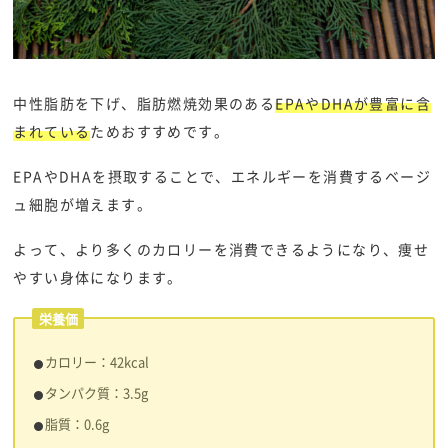
中性脂肪を下げ、脂肪燃焼効果のある
EPAやDHAが豊富に含
まれている
ためおすすめです。
EPAやDHAを摂取することで、エネルギーを消費するベージ
ュ細胞が増えます。
よって、より多くのカロリーを消費できるようになり、痩せ
やすい身体になります。
栄養価
​​カロリー：42kcal
タンパク質：3.5g
脂質：0.6g