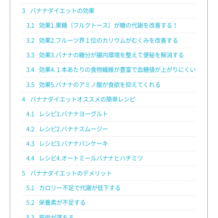
3
バナナダイエットの効果
3.1
効果1.果糖（フルクトース）が糖の代謝を改善する！
3.2
効果2.フルーツ界１位のカリウムがむくみを改善する
3.3
効果3.バナナの糖分が腸内環境を整えて便秘を解消する
3.4
効果4.１本あたりの食物繊維が豊富で血糖値が上がりにくい
3.5
効果5.バナナのアミノ酸が食欲を抑えてくれる
4
バナナダイエットオススメの簡単レシピ
4.1
レシピ1.バナナヨーグルト
4.2
レシピ2.バナナスムージー
4.3
レシピ3.バナナパンケーキ
4.4
レシピ4.オートミールバナナとハチミツ
5
バナナダイエットのデメリット
5.1
カロリー不足で代謝が低下する
5.2
栄養素が不足する
5.3
筋肉が落ちる