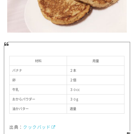
材料
用量
バナナ
２本
卵
２個
牛乳
３０cc
おからパウダー
３０g
油かバター
適量
出典：
クックパッド