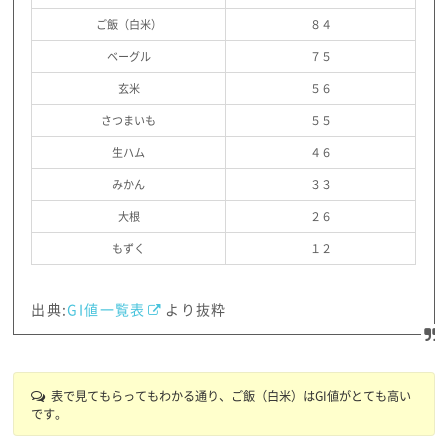
ご飯（白米）
８４
ベーグル
７５
玄米
５６
さつまいも
５５
生ハム
４６
みかん
３３
大根
２６
もずく
１２
出典:
GI値一覧表
より抜粋
表で見てもらってもわかる通り、ご飯（白米）はGI値がとても高い
です。