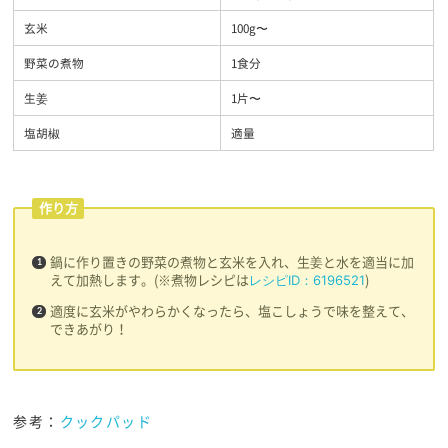
玄米
100g〜
野菜の煮物
1食分
生姜
1片〜
塩胡椒
適量
作り方
鍋に作り置きの野菜の煮物と玄米を入れ、生姜と水を適当に加
えて加熱します。(
※煮物レシピは
)
レシピID：6196521
適度に玄米がやわらかくなったら、塩こしょうで味を整えて、
できあがり！
参考：
クックパッド