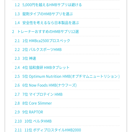
1.2
5,000円を越えるHMBサプリは避ける
1.3
錠剤タイプのHMBサプリを選ぶ
1.4
安全性を考えるなら日本製品を選ぶ
2
トレーナーおすすめのHMBサプリ12選
2.1
1位 HMBca2500プロスペック
2.2
2位 バルクスポーツHMB
2.3
3位 神速
2.4
4位 協和食研 HMBタブレット
2.5
5位 Optimum Nutrition HMB(オプチマムニュートリション )
2.6
6位 Now Foods HMB(ナウフーズ)
2.7
7位 マイプロテイン HMB
2.8
8位 Core Slimmer
2.9
9位 RAPTOR
2.10
10位 ベルタHMB
2.11
11位 ボディプロスタイルHMB2000