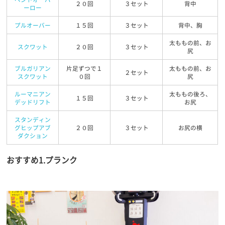
２０回
３セット
背中
ーロー
プルオーバー
１５回
３セット
背中、胸
太ももの前、お
スクワット
２０回
３セット
尻
ブルガリアン
片足ずつで１
太ももの前、お
２セット
スクワット
０回
尻
ルーマニアン
太ももの後ろ、
１５回
３セット
デッドリフト
お尻
スタンディン
グヒップアブ
２０回
３セット
お尻の横
ダクション
おすすめ1.プランク