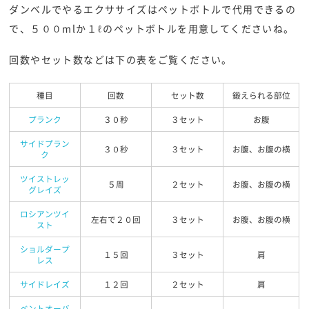
ダンベルでやるエクササイズはペットボトルで代用できるの
で、５００mlか１ℓのペットボトルを用意してくださいね。
回数やセット数などは下の表をご覧ください。
種目
回数
セット数
鍛えられる部位
プランク
３０秒
３セット
お腹
サイドプラン
３０秒
３セット
お腹、お腹の横
ク
ツイストレッ
５周
２セット
お腹、お腹の横
グレイズ
ロシアンツイ
左右で２０回
３セット
お腹、お腹の横
スト
ショルダープ
１５回
３セット
肩
レス
サイドレイズ
１２回
２セット
肩
ベントオーバ